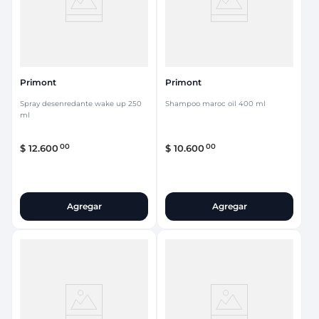
Primont
Primont
Spray desenredante wake up 250
Shampoo maroc oil 400 ml
ml
00
00
$
12
.
600
$
10
.
600
Agregar
Agregar