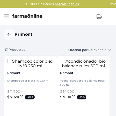
gales
Envío gratis en AMBA en compras mayores a $120.
Primont
47
Productos
Relevancia
Primont
Primont
Shampoo color plex N°0 250 ml
Acondicionador bio balance rulos
500 ml
$
11
.
700
$
14
.
000
00
00
00
00
$
7020
$
9100
-
40%
-
35%