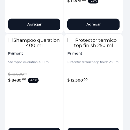
$
11
.
475
-
25%
Agregar
Agregar
Primont
Primont
Shampoo queration 400 ml
Protector termico top finish 250 ml
$
10
.
600
00
00
00
$
8480
$
12
.
300
-
20%