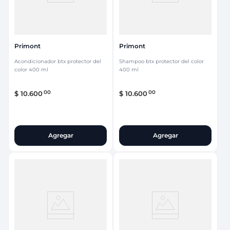
Primont
Primont
Acondicionador btx protector del
Shampoo btx protector del color
color 400 ml
400 ml
00
00
$
10
.
600
$
10
.
600
Agregar
Agregar