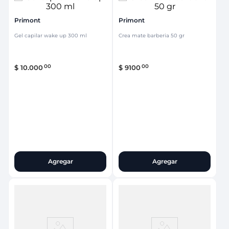
Primont
Primont
Gel capilar wake up 300 ml
Crea mate barberia 50 gr
00
00
$
10
.
000
$
9100
Agregar
Agregar