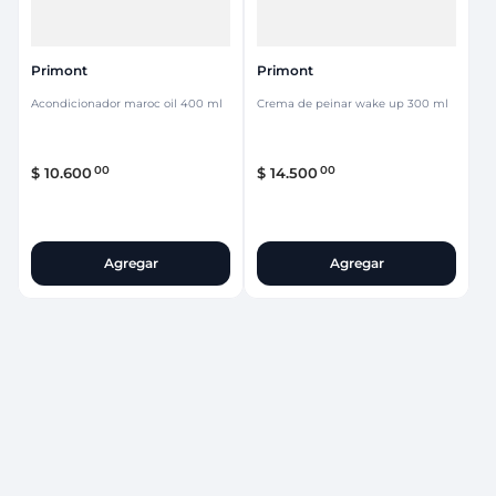
Primont
Primont
Acondicionador maroc oil 400 ml
Crema de peinar wake up 300 ml
00
00
$
10
.
600
$
14
.
500
Agregar
Agregar