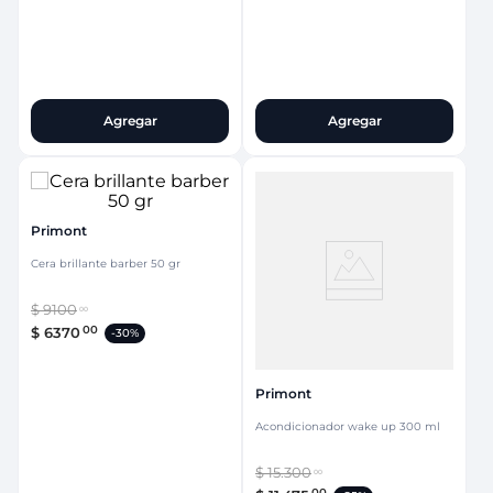
Agregar
Agregar
Primont
Cera brillante barber 50 gr
$
9100
00
00
$
6370
-
30%
Primont
Acondicionador wake up 300 ml
$
15
.
300
00
00