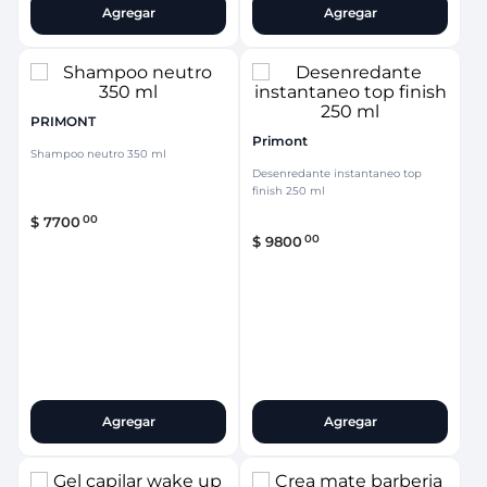
Agregar
Agregar
PRIMONT
Primont
Shampoo neutro 350 ml
Desenredante instantaneo top
finish 250 ml
00
$
7700
00
$
9800
Agregar
Agregar