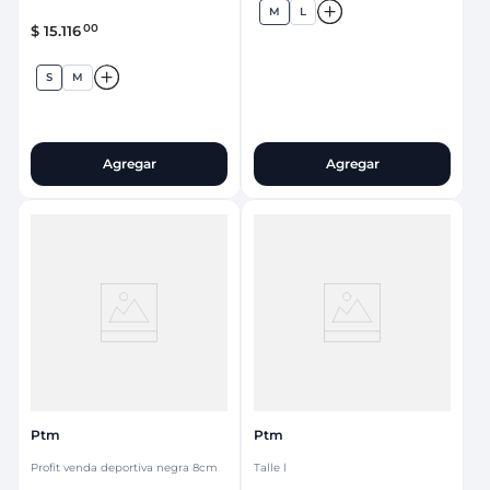
M
L
00
$
15
.
116
S
M
Agregar
Agregar
Ptm
Ptm
Profit venda deportiva negra 8cm
Talle l