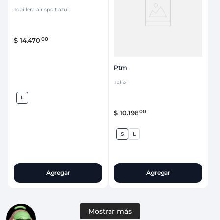
Tobillera air sport azul
00
$
14
.
470
Ptm
Talle l
L
00
$
10
.
198
S
L
Agregar
Agregar
Mostrar más