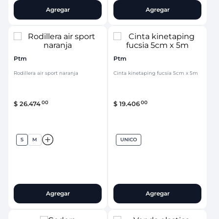
Agregar
Agregar
Ptm
Ptm
Rodillera air sport naranja
Cinta kinetaping fucsia 5cm x 5m
00
00
$
26
.
474
$
19
.
406
S
M
UNICO
Agregar
Agregar