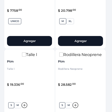
00
00
$
7758
$
20
.
798
UNICO
M
XL
Agregar
Agregar
Ptm
Ptm
Talle l
Rodillera Neoprene
00
00
$
19
.
336
$
28
.
582
S
M
S
M