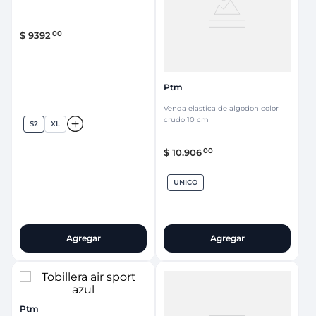
00
$
9392
Ptm
Venda elastica de algodon color
crudo 10 cm
S2
XL
00
$
10
.
906
UNICO
Agregar
Agregar
Ptm