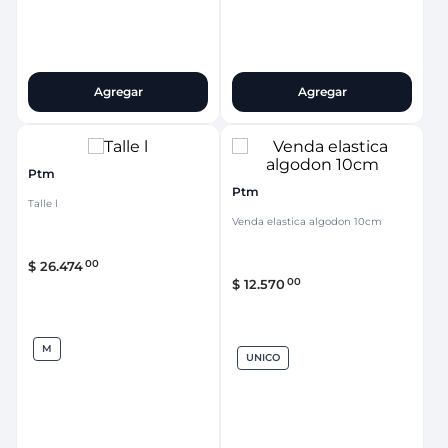
Agregar
Agregar
Ptm
Ptm
Talle l
Venda elastica algodon 10cm
00
$
26
.
474
00
$
12
.
570
M
UNICO