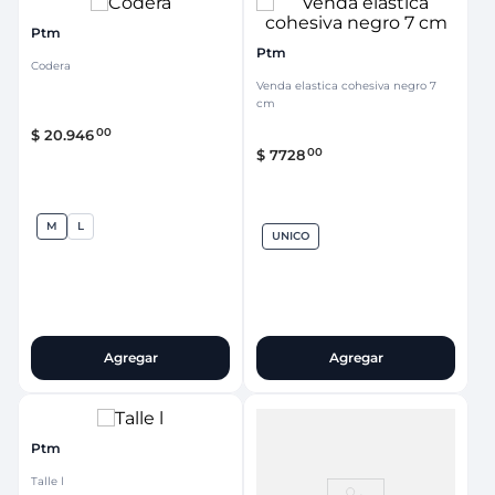
Ptm
Ptm
Codera
Venda elastica cohesiva negro 7
cm
00
$
20
.
946
00
$
7728
M
L
UNICO
Agregar
Agregar
Ptm
Talle l