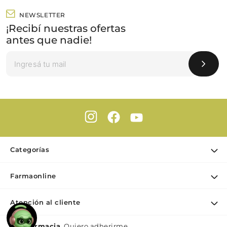
NEWSLETTER
¡Recibí nuestras ofertas
antes que nadie!
Categorías
Ofertas
Farmaonline
Cuidado Personal
Nuestra empresa
Dermocosmética
Atención al cliente
Puntos de retiro
Maquillaje
Contacto
Soy Farmacia.
Quiero adherirme