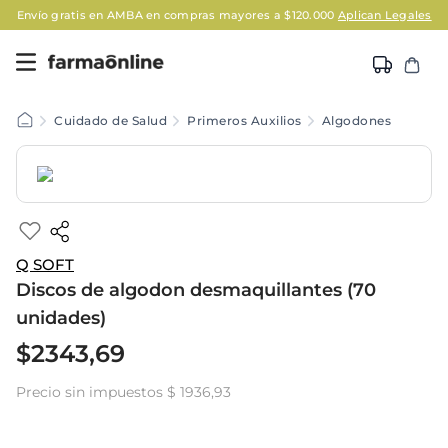
Envío gratis en AMBA en compras mayores a $120.000
Aplican Legales
Cuidado de Salud
Primeros Auxilios
Algodones
Q SOFT
Discos de algodon desmaquillantes (70
unidades)
$
2343
,
69
Precio sin impuestos
$ 1936,93