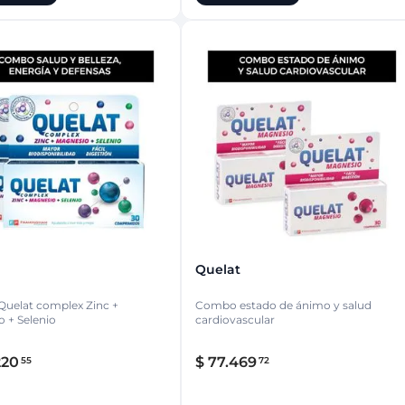
Quelat
mplex Zinc +
Combo estado de ánimo y salud
 + Selenio
cardiovascular
220
$
77
.
469
55
72