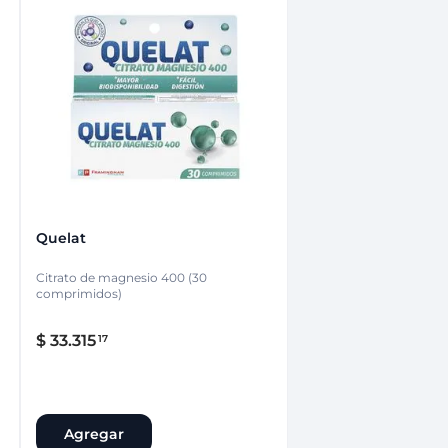
Quelat
Citrato de magnesio 400 (30
comprimidos)
$
33
.
315
17
Agregar