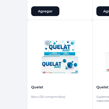
Agregar
Ag
Quelat
Quelat
Boro (30 comprimidos)
Suplemen
cápsulas