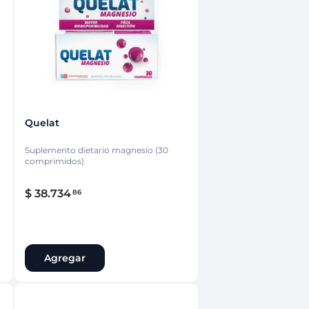
nsciente
Quelat
Suplemento dietario magnesio (30
comprimidos)
$
38
.
734
86
Agregar