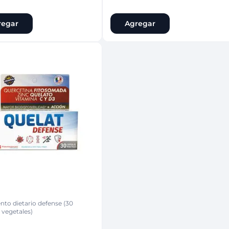
regar
Agregar
to dietario defense (30
 vegetales)