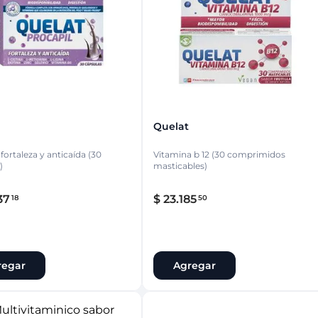
ina
Talcos & polvos pédicos
Espacio co
Aerosoles pédicos
Polvos pédicos
Talcos corporales
as
os
Quelat
fortaleza y anticaída (30
Vitamina b 12 (30 comprimidos
)
masticables)
37
$
23
.
185
18
50
regar
Agregar