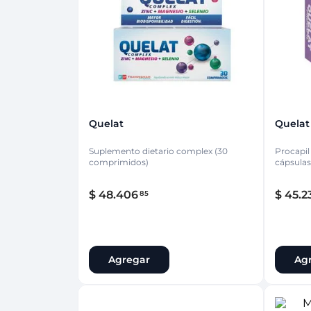
Protección Femen
Cuidado de Salud
Cuidado intimo
Cuidado de adulto
Protectores diarios
Hogar
Copas menstruales
Electro
Tampones
Toallas con y sin al
Uso Profesional
Protectores mamari
Quelat
Quelat
Suplemento dietario complex (30
Procapil 
comprimidos)
cápsulas
$
48
.
406
$
45
.
2
85
Agregar
Ag