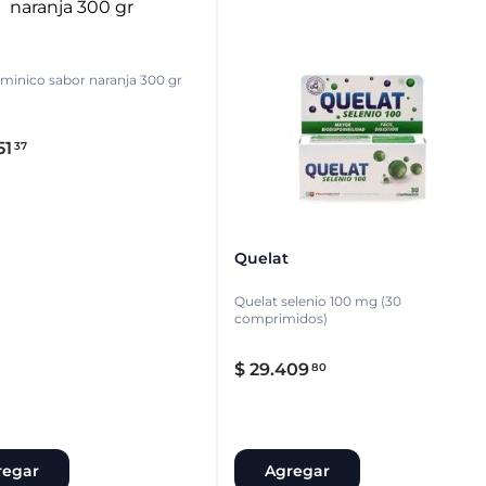
aminico sabor naranja 300 gr
51
37
Quelat
Quelat selenio 100 mg (30
comprimidos)
$
29
.
409
80
regar
Agregar