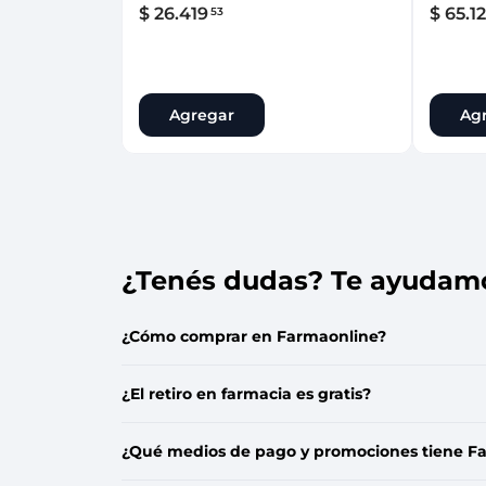
$
26
.
419
$
65
.
1
53
Agregar
Ag
¿Tenés dudas? Te ayudam
¿Cómo comprar en Farmaonline?
¿El retiro en farmacia es gratis?
¿Qué medios de pago y promociones tiene F