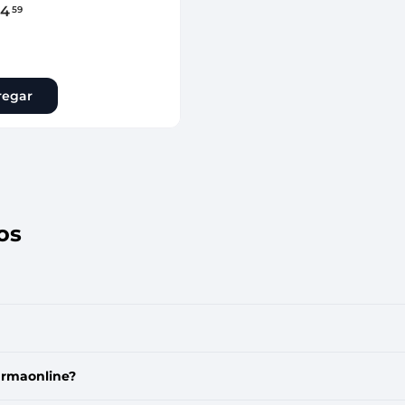
24
59
regar
os
armaonline?