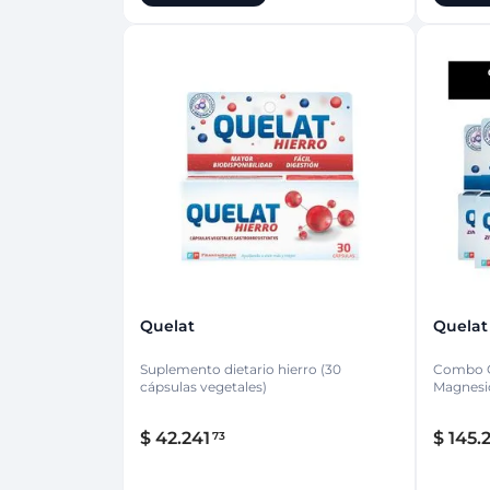
Quelat
Quelat
Suplemento dietario hierro (30
Combo Quelat co
cápsulas vegetales)
Magnesio
$
42
.
241
$
145
.
73