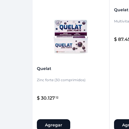
Quelat
Multivit
$
87
.
4
Quelat
Zinc forte (30 comprimidos)
$
30
.
127
12
Agregar
Ag