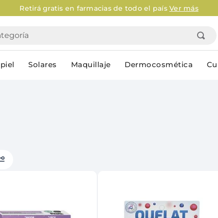
Retirá gratis en farmacias de todo el país
Ver más
goría
piel
Solares
Maquillaje
Dermocosmética
Cu
Personal
lo
Cuidado de la piel
Higiene Co
Solares
Desodorantes
Corporales
Afeitado
Faciales
Complemento
n
Limpieza
Productos p
res
Serums & boosters faciales
Jabón en ba
Contorno de ojos
Jabon líqui
Repelentes
Higiene ínt