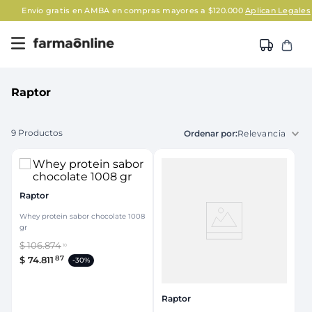
Envío gratis en AMBA en compras mayores a $120.000
Aplican Legales
Raptor
9
Productos
Relevancia
Raptor
Whey protein sabor chocolate 1008
gr
$
106
.
874
10
87
$
74
.
811
-
30%
Raptor