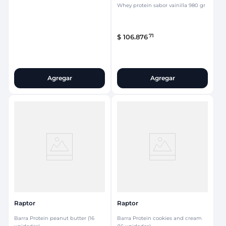
Whey protein sabor vainilla 980 gr
71
$
106
.
876
Agregar
Agregar
Raptor
Raptor
Barra Protein peanut butter (16
Barra Protein cookies and cream