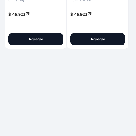
unidades)
(16 unidades)
75
75
$
45
.
923
$
45
.
923
Agregar
Agregar