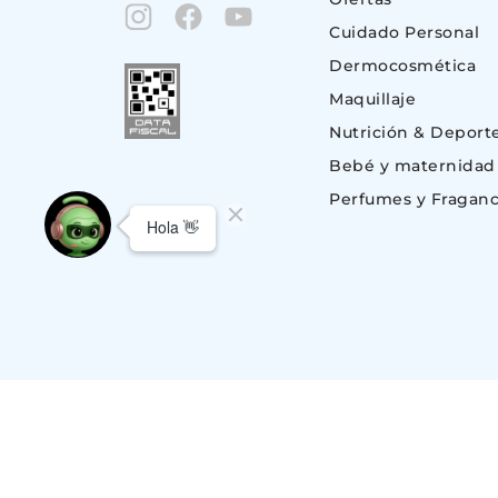
Cuidado Personal
Dermocosmética
Maquillaje
Nutrición & Deport
Bebé y maternidad
Perfumes y Fraganc
© Copyright 2023. Todos los derechos reservados | Suizo Argentina S.A.
CUIT 30-51696843-1, Av. Monroe 801 (C1428BKC) Nuñez, C.A.B.A – BU