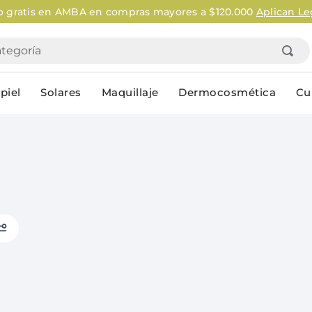
o gratis en AMBA en compras mayores a $120.000
Aplican Le
goría
piel
Solares
Maquillaje
Dermocosmética
Cu
Personal
lo
Cuidado de la piel
Higiene Co
Solares
Desodorantes
Corporales
Afeitado
Faciales
Complemento
n
Limpieza
Productos p
res
Serums & boosters faciales
Jabón en ba
Contorno de ojos
Jabon líqui
Repelentes
Higiene ínt