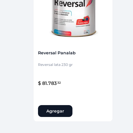
Protección Femen
Cuidado de Salud
Cuidado intimo
Cuidado de adulto
Protectores diarios
Hogar
Copas menstruales
Electro
Tampones
Toallas con y sin al
Uso Profesional
Protectores mamari
Reversal Panalab
Reversal lata 230 gr
$
81
.
783
32
Agregar