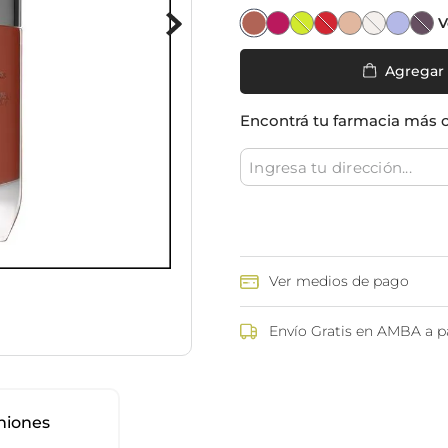
ina
Talcos & polvos pédicos
Espacio co
V
Aerosoles pédicos
Polvos pédicos
Agregar
Talcos corporales
Encontrá tu farmacia más 
as
os
Ver medios de pago
Envío Gratis en AMBA a pa
niones