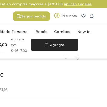
can Legales
Mi cuenta
Seguir pedido
idado Personal
Bebés
Combos
New In
3
,
00
Agregar
$
4647
,
00
tes
rporal
Higiene oral
 y antitranspirantes
Cepillos & hilos dentales
Pasta dental
00
 de afeitar
Enjuague bucal
ara depilación
Cuidado de la prótesis dental
61,16
rra
Accesorios
do
ima masculina