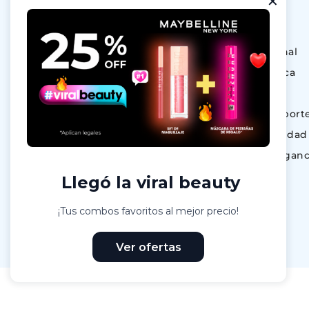
Categorías
Ofertas
Cuidado Personal
Dermocosmética
Maquillaje
Nutrición & Deport
Bebé y maternidad
Perfumes y Fraganc