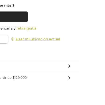
nsciente
er más 9
cercana y
retirá gratis
Usar mi ubicación actual
rtir de $120.000