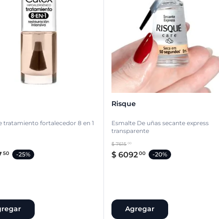
Risque
 tratamiento fortalecedor 8 en 1
Esmalte De uñas secante express
transparente
$
7615
00
7
$
6092
50
00
-
25%
-
20%
regar
Agregar