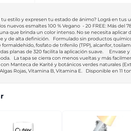
 estilo y expresen tu estado de ánimo? Lográ en tus uñas
 los nuevos esmaltes 100 % Vegano  - 20 FREE: Más del 7
a que brinda un color intenso. No se necesita aplicar do
nte y de alta definición.   Formulado sin productos quím
e formaldehído, fosfato de trifenilo (TPP), alcanfor, tosila
erdas planas de 320 facilita la aplicación suave.     Envas
da.   La tapa se cierra con menos vueltas y más facilme
 con Manteca de Karité y botánicos verdes naturales (Ext
Algas Rojas, Vitamina B, Vitamina E.   Disponible en 11 to
r