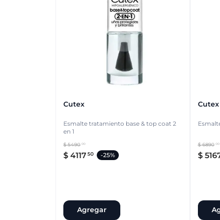
Cutex
Cutex
Esmalte tratamiento base & top coat 2
Esmalte
en 1
$
5490
$
6890
00
00
$
4117
$
516
50
-
25%
Agregar
Ag