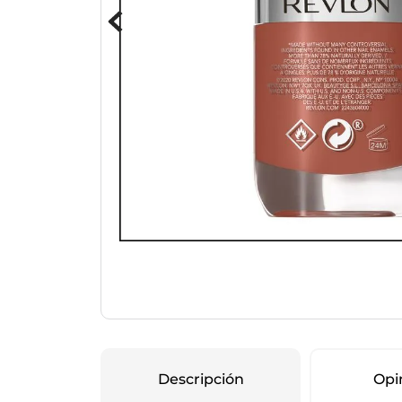
Protección Femen
Cuidado de Salud
Cuidado intimo
Cuidado de adulto
Protectores diarios
Hogar
Copas menstruales
Electro
Tampones
Toallas con y sin al
Uso Profesional
Protectores mamari
Descripción
Opi