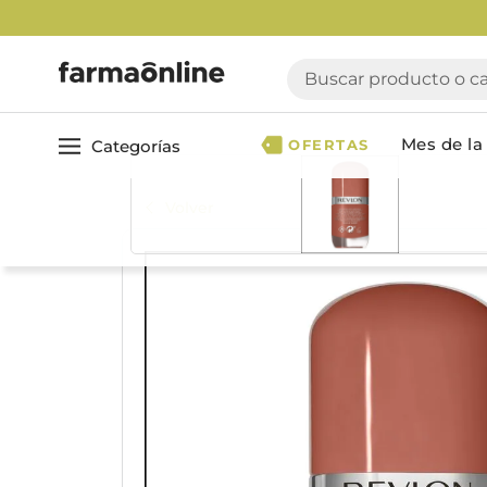
Buscar producto o cate
Mes de la 
Categorías
OFERTAS
Volver
Ver todo
Cuidado 
Cuidado Personal
Dermocosmética
Cuidado del Cabel
Maquillaje
Acondicionador
Nutrición & Deporte
Geles & fijadores
Shampoo
Bebé & Maternidad
Tinturas & coloració
Perfumes & Fragancias
Tratamientos capila
Accesorios de Belleza
Infantiles