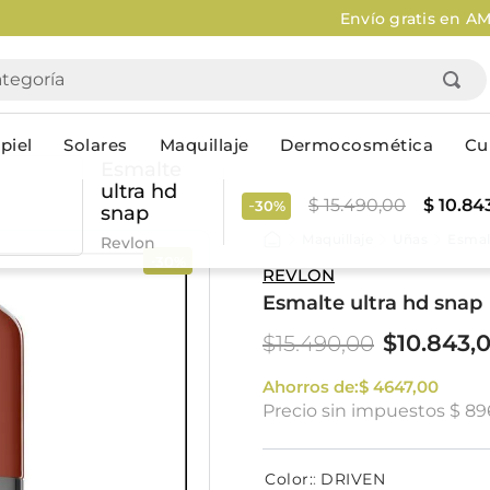
Envío gratis en AMBA en compras mayores a $120.000
Apli
goría
piel
Solares
Maquillaje
Dermocosmética
Cu
Esmalte
ultra hd
-
$
15
.
490
,
00
$
10
.
84
30%
snap
Personal
Maquillaje
Uñas
Esmal
Revlon
30%
-
lo
Cuidado de la piel
Higiene Co
REVLON
Esmalte ultra hd snap
Solares
Desodorantes
Corporales
Afeitado
$
10
.
843
,
$
15
.
490
,
00
Faciales
Complemento
n
Limpieza
Ahorros de:
$
4647
Productos p
,
00
Precio sin impuestos
$ 89
res
Serums & boosters faciales
Jabón en ba
Contorno de ojos
Jabon líqui
Repelentes
Higiene ínt
Color
:
DRIVEN