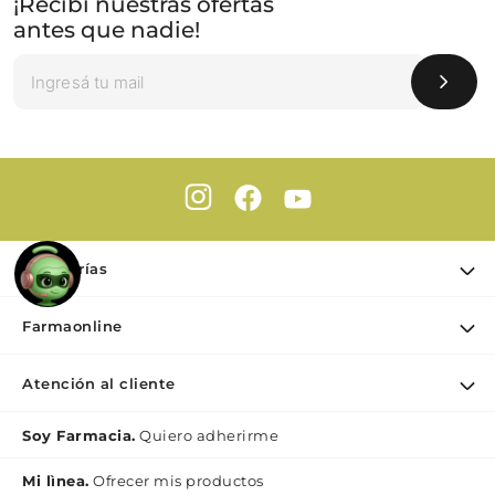
¡Recibí nuestras ofertas
antes que nadie!
Categorías
Ofertas
Farmaonline
Cuidado Personal
Nuestra empresa
Dermocosmética
Atención al cliente
Puntos de retiro
Maquillaje
Contacto
Soy Farmacia.
Quiero adherirme
Nutrición & Deporte
Medios de pago
Bebé y maternidad
Mi lìnea.
Ofrecer mis productos