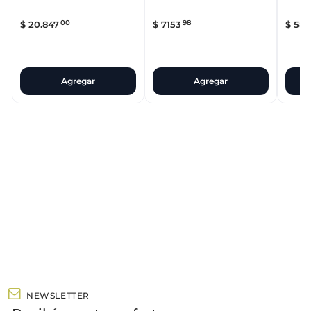
00
98
$
20
.
847
$
7153
$
58
Agregar
Agregar
NEWSLETTER