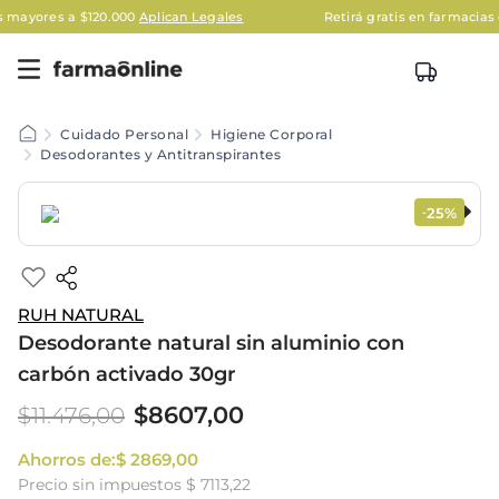
0.000
Aplican Legales
Retirá gratis en farmacias de todo el país
Cuidado Personal
Higiene Corporal
Desodorantes y Antitranspirantes
25%
-
RUH NATURAL
Desodorante natural sin aluminio con
carbón activado 30gr
$
8607
,
00
$
11
.
476
,
00
Ahorros de:
$
2869
,
00
Precio sin impuestos
$ 7113,22