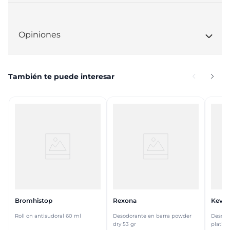
Opiniones
También te puede interesar
Bromhistop
Rexona
Kevin
Roll on antisudoral 60 ml
Desodorante en barra powder
Desodo
dry 53 gr
platin