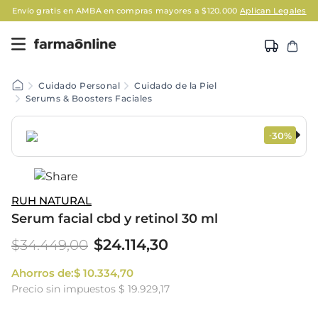
Envío gratis en AMBA en compras mayores a $120.000
Aplican Legales
Cuidado Personal
Cuidado de la Piel
Serums & Boosters Faciales
30%
-
RUH NATURAL
Serum facial cbd y retinol 30 ml
$
24
.
114
,
30
$
34
.
449
,
00
Ahorros de:
$
10
.
334
,
70
Precio sin impuestos
$ 19.929,17