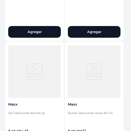
Agregar
Agregar
Maxx
Maxx
Gel lubricante duo 60 gr
Aceite lubricante relaxx 60 ml
43
12