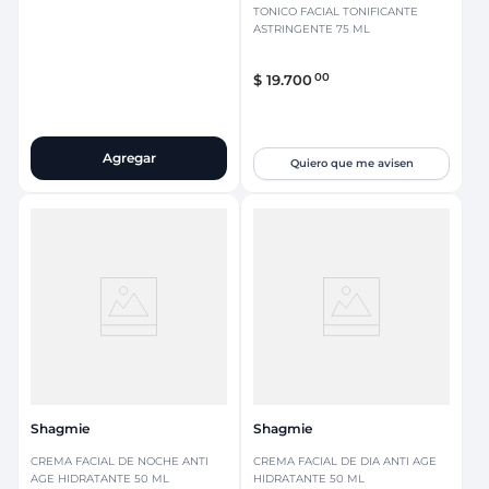
TONICO FACIAL TONIFICANTE
ASTRINGENTE 75 ML
00
$
19
.
700
Agregar
Quiero que me avisen
Shagmie
Shagmie
CREMA FACIAL DE NOCHE ANTI
CREMA FACIAL DE DIA ANTI AGE
AGE HIDRATANTE 50 ML
HIDRATANTE 50 ML