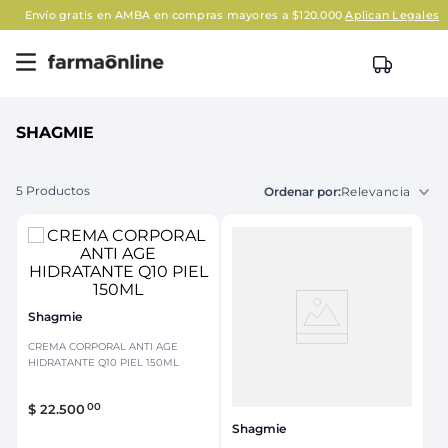
Envío gratis en AMBA en compras mayores a $120.000
Aplican Legales
SHAGMIE
5
Productos
Relevancia
Shagmie
CREMA CORPORAL ANTI AGE
HIDRATANTE Q10 PIEL 150ML
00
$
22
.
500
Shagmie