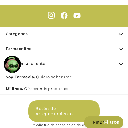
Categorías
Ofertas
Farmaonline
Cuidado Personal
Nuestra empresa
Dermocosmética
Atención al cliente
Puntos de retiro
Maquillaje
Contacto
Soy Farmacia.
Quiero adherirme
Nutrición & Deporte
Medios de pago
Bebé y maternidad
Mi lìnea.
Ofrecer mis productos
Como comprar
Perfumes y Fragancias
Preguntas Frecuentes Beauty
Botón de
Términos y condiciones Beauty
Arrepentimiento
Promociones
Filtros
*Solicitud de cancelación de compra
Políticas de Privacidad Beauty