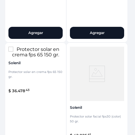
Agregar
Agregar
Solenil
Protector solar en crema fps 65 150
gr.
43
$
36
.
478
Solenil
Protector solar facial fps30 (color)
50 gr.
41