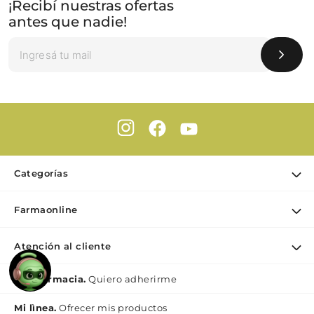
¡Recibí nuestras ofertas
antes que nadie!
Categorías
Ofertas
Farmaonline
Cuidado Personal
Nuestra empresa
Dermocosmética
Atención al cliente
Puntos de retiro
Maquillaje
Contacto
Soy Farmacia.
Quiero adherirme
Nutrición & Deporte
Medios de pago
Bebé y maternidad
Mi lìnea.
Ofrecer mis productos