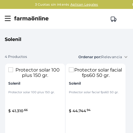
3 Cuotas sin interés
Aplican Legales
Solenil
4
Productos
Relevancia
Solenil
Solenil
Protector solar 100 plus 150 gr.
Protector solar facial fps60 50 gr.
66
94
$
41
.
310
$
44
.
744