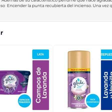
k  Además de su característico perfume que hace agradab
so  Encender la punta recubierta del incienso. Una vez
r