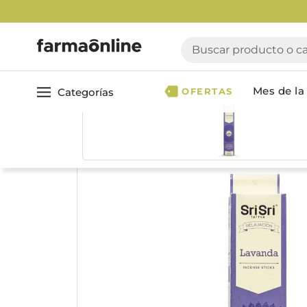
3 Cu
Buscar producto o cate
Mes de la 
Categorías
OFERTAS
Volver
Ver todo
Cuidado 
Cuidado Personal
Dermocosmética
Cuidado del Cabel
Maquillaje
Acondicionador
Nutrición & Deporte
Geles & fijadores
Shampoo
Bebé & Maternidad
Tinturas & coloració
Perfumes & Fragancias
Tratamientos capila
Accesorios de Belleza
Infantiles