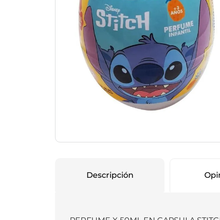
Protección Femen
Cuidado de Salud
Cuidado intimo
Cuidado de adulto
Protectores diarios
Hogar
Copas menstruales
Electro
Tampones
Toallas con y sin al
Uso Profesional
Protectores mamari
Descripción
Opi