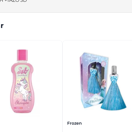
H +TAZO 3D
r
Frozen