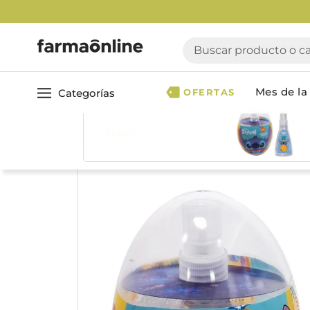
Buscar producto o cate
Mes de la 
Categorías
OFERTAS
Volver
Ver todo
Cuidado 
Cuidado Personal
Dermocosmética
Cuidado del Cabel
Maquillaje
Acondicionador
Nutrición & Deporte
Geles & fijadores
Shampoo
Bebé & Maternidad
Tinturas & coloració
Perfumes & Fragancias
Tratamientos capila
Accesorios de Belleza
Infantiles