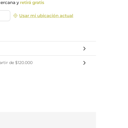
cercana y
retirá gratis
nsciente
Usar mi ubicación actual
rtir de $120.000