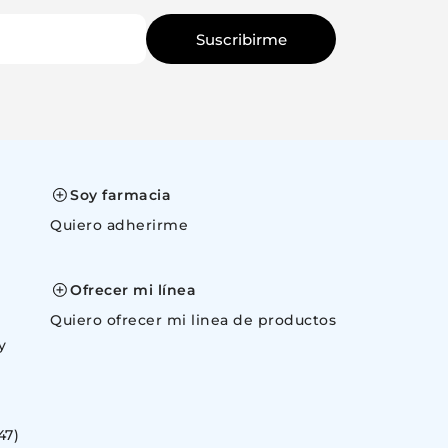
Suscribirme
Cancelar
Canc
Soy farmacia
Quiero adherirme
space
Ofrecer mi línea
Quiero ofrecer mi linea de productos
y
47)