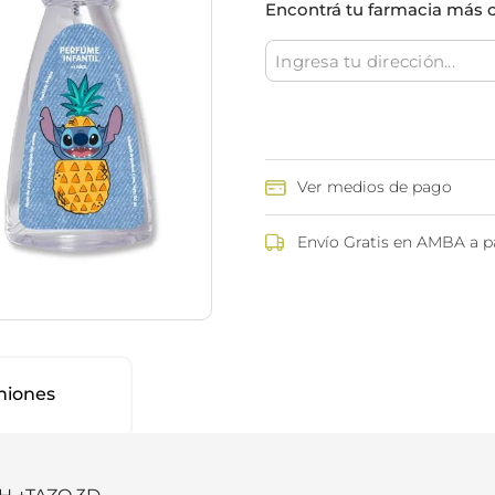
Encontrá tu farmacia más 
ina
Talcos & polvos pédicos
Espacio co
Aerosoles pédicos
Polvos pédicos
Talcos corporales
as
os
Ver medios de pago
Envío Gratis en AMBA a pa
niones