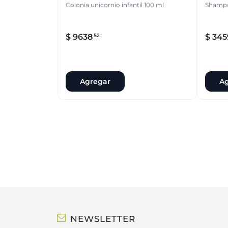
Colonia unicornio infantil 100 ml
Shampo 
$
9638
$
345
52
Agregar
Ag
NEWSLETTER