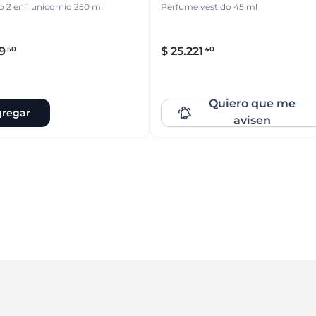
2 en 1 unicornio 250 ml
Perfume vestido 45 ml
9
$
25
.
221
50
40
Quiero que me
regar
avisen
Que no se te escape!
Dejanos tu e-mail y serás el primero
enterarte cuando esté disponible
nuevamente.
Ingresá tu email
Quiero que me avisen