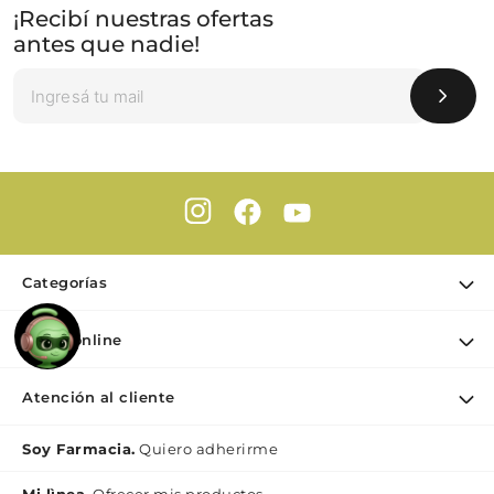
¡Recibí nuestras ofertas
antes que nadie!
Categorías
Ofertas
Farmaonline
Cuidado Personal
Nuestra empresa
Dermocosmética
Atención al cliente
Puntos de retiro
Maquillaje
Contacto
Soy Farmacia.
Quiero adherirme
Nutrición & Deporte
Medios de pago
Bebé y maternidad