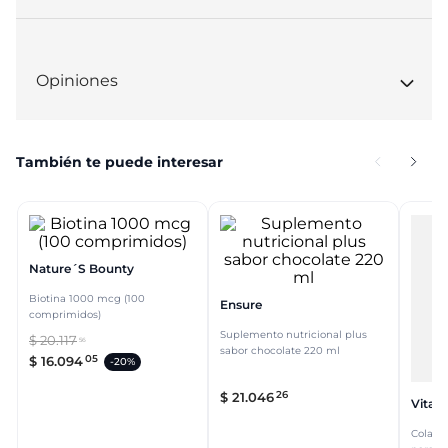
Opiniones
También te puede interesar
Nature´s Bounty
Biotina 1000 mcg (100
Ensure
comprimidos)
Suplemento nutricional plus
$
20
.
117
56
sabor chocolate 220 ml
05
$
16
.
094
-
20%
26
$
21
.
046
Vital
Colage