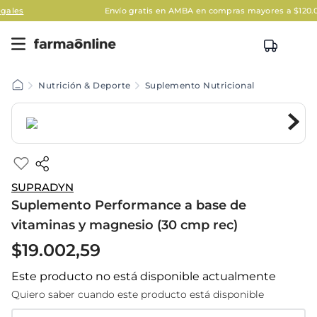
Envío gratis en AMBA en compras mayores a $120.000
Aplic
Nutrición & Deporte
Suplemento Nutricional
SUPRADYN
Suplemento Performance a base de
vitaminas y magnesio (30 cmp rec)
$
19
.
002
,
59
Este producto no está disponible actualmente
Quiero saber cuando este producto está disponible