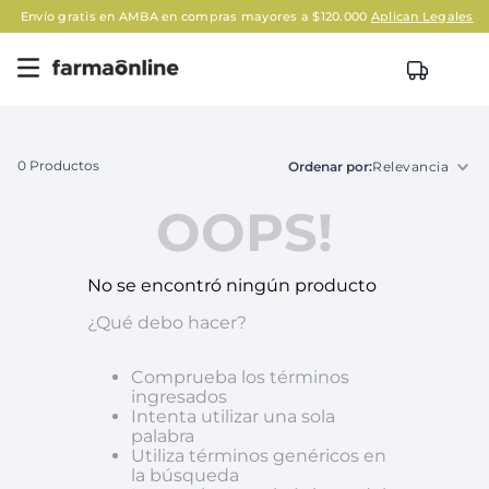
Envío gratis en AMBA en compras mayores a $120.000
Aplican Legales
0
Productos
Relevancia
OOPS!
No se encontró ningún producto
¿Qué debo hacer?
Comprueba los términos
ingresados
Intenta utilizar una sola
palabra
Utiliza términos genéricos en
la búsqueda