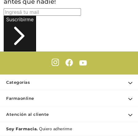
antes que nadie!
Suscribirme
Categorías
Ofertas
Farmaonline
Cuidado Personal
Nuestra empresa
Dermocosmética
Atención al cliente
Puntos de retiro
Maquillaje
Contacto
Soy Farmacia.
Quiero adherirme
Nutrición & Deporte
Medios de pago