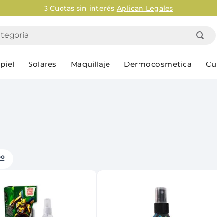
Envío g
goría
piel
Solares
Maquillaje
Dermocosmética
Cu
Personal
lo
Cuidado de la piel
Higiene Co
Solares
Desodorantes
Corporales
Afeitado
Faciales
Complemento
n
Limpieza
Productos p
res
Serums & boosters faciales
Jabón en ba
Contorno de ojos
Jabon líqui
Repelentes
Higiene ínt