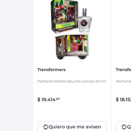
Transformers
Transf
Perfume infantil estuche camion 50 ml
Perfume
$
19
.
414
$
18
.
15
67
Quiero que me avisen
Q