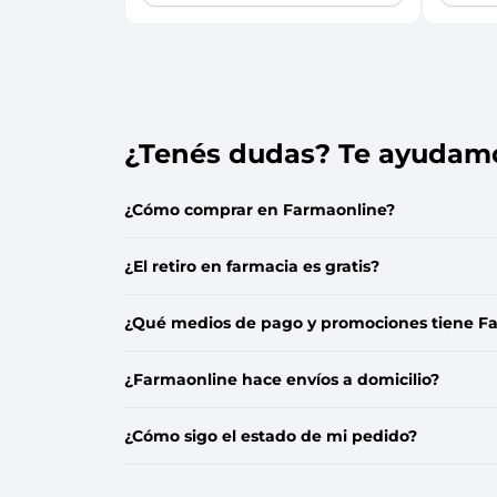
Que no se te escape!
Que n
Dejanos tu e-mail y serás el primero en enterarte cu
Dejanos 
¿Tenés dudas? Te ayudam
Ingresá tu email
Ingresá 
¿Cómo comprar en Farmaonline?
Quiero que me avisen
Qu
¿El retiro en farmacia es gratis?
¿Qué medios de pago y promociones tiene F
Cancelar
¿Farmaonline hace envíos a domicilio?
¿Cómo sigo el estado de mi pedido?