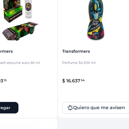
ina
Talcos & polvos pédicos
Espacio co
Aerosoles pédicos
Polvos pédicos
Talcos corporales
as
os
ormers
Transformers
ash estuche auto 65 ml
Perfume 3d 200 ml
93
$
16
.
637
15
54
Quiero que me avisen
regar