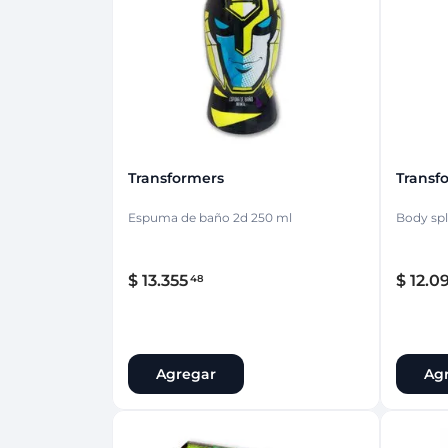
Protección Femen
Cuidado de Salud
Cuidado intimo
Cuidado de adulto
Protectores diarios
Hogar
Copas menstruales
Electro
Tampones
Toallas con y sin al
Uso Profesional
Protectores mamari
Transformers
Transf
Espuma de baño 2d 250 ml
Body spl
$
13
.
355
$
12
.
0
48
Agregar
Ag