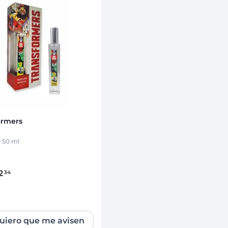
Que no se te escape!
Dejanos tu e-mail y serás el primero 
Ingresá tu email
Quiero que me avisen
ormers
Cancelar
 50 ml
2
34
uiero que me avisen