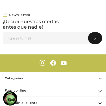
NEWSLETTER
¡Recibí nuestras ofertas
antes que nadie!
Categorías
Ofertas
Farmaonline
Cuidado Personal
Nuestra empresa
Dermocosmética
Atención al cliente