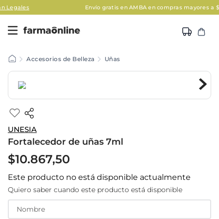
s
Envío gratis en AMBA en compras mayores a $120.000
A
Accesorios de Belleza
Uñas
UNESIA
Fortalecedor de uñas 7ml
$
10
.
867
,
50
Este producto no está disponible actualmente
Quiero saber cuando este producto está disponible