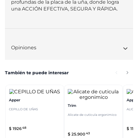
profundas de la placa de la uña, donde logra 
una ACCIÓN EFECTIVA, SEGURA Y RÁPIDA.
Opiniones
También te puede interesar
Apper
Apper
Trim
CEPILLO DE UÑAS
ALICA
Alicate de cuticula ergonimico
48
$
1926
$
11
.
3
43
$
25
.
900