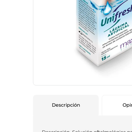
Protección Femen
Cuidado de Salud
Cuidado intimo
Cuidado de adulto
Protectores diarios
Hogar
Copas menstruales
Electro
Tampones
Toallas con y sin al
Uso Profesional
Protectores mamari
Descripción
Opi