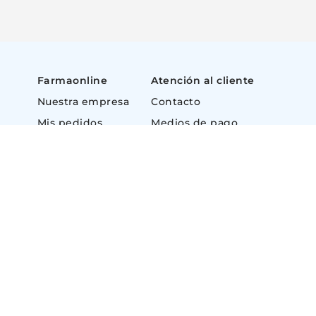
Farmaonline
Atención al cliente
Nuestra empresa
Contacto
Mis pedidos
Medios de pago
Puntos de retiro
Como comprar
Preguntas Frecuentes Beauty
e
Términos y condiciones Beaut
Promociones
ias
Políticas de Privacidad Beauty
Libro de quejas digital (Ley 22
Botón de Arrepentimiento