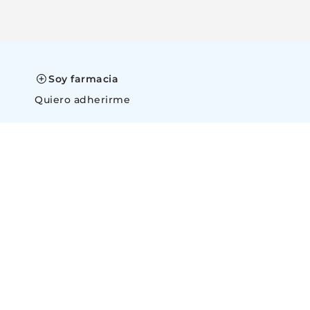
Soy farmacia
Quiero adherirme
space
Ofrecer mi línea
Quiero ofrecer mi linea de productos
y
47)