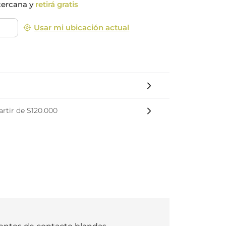
cercana y
retirá gratis
nsciente
Usar mi ubicación actual
rtir de $120.000