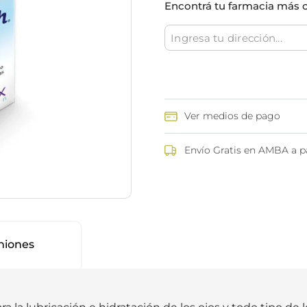
Encontrá tu farmacia más 
ina
Talcos & polvos pédicos
Espacio co
Aerosoles pédicos
Polvos pédicos
Talcos corporales
as
os
Ver medios de pago
Envío Gratis en AMBA a pa
niones