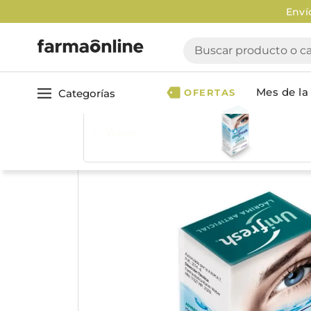
Envío g
Buscar producto o cate
Mes de la 
Categorías
OFERTAS
Volver
Ver todo
Cuidado 
Cuidado Personal
Dermocosmética
Cuidado del Cabel
Maquillaje
Acondicionador
Nutrición & Deporte
Geles & fijadores
Shampoo
Bebé & Maternidad
Tinturas & coloració
Perfumes & Fragancias
Tratamientos capila
Accesorios de Belleza
Infantiles