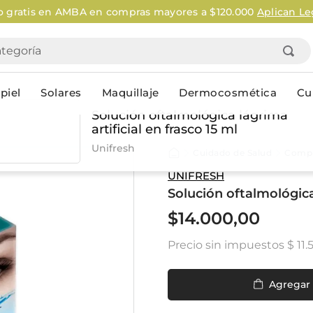
ratis en AMBA en compras mayores a $120.000
Aplican Legal
goría
piel
Solares
Maquillaje
Dermocosmética
Cu
Solución oftalmológica lágrima
artificial en frasco 15 ml
Personal
Unifresh
Cuidado de Salud
Compl
lo
Cuidado de la piel
Higiene Co
UNIFRESH
Solución oftalmológica 
Solares
Desodorantes
Corporales
Afeitado
$
14
.
000
,
00
Faciales
Complemento
Precio sin impuestos
$ 11.
n
Limpieza
Productos p
res
Serums & boosters faciales
Jabón en ba
Contorno de ojos
Jabon líqui
Agregar
Repelentes
Higiene ínt