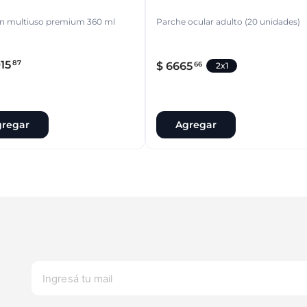
ón multiuso premium 360 ml
Parche ocular adulto (20 unidades)
15
87
$
6665
66
2x1
regar
Agregar