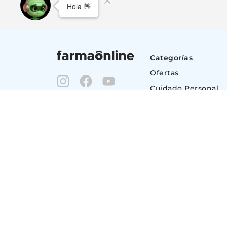
Categorías
Ofertas
Cuidado Personal
Dermocosmética
Maquillaje
Nutrición & Deport
Bebé y maternidad
Perfumes y Fraganc