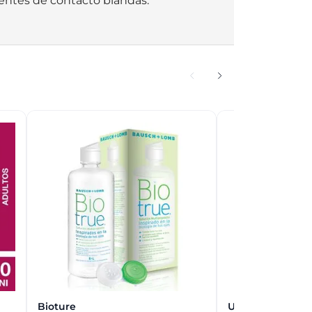
lentes de contacto blandas.  
Bioture
Unifresh