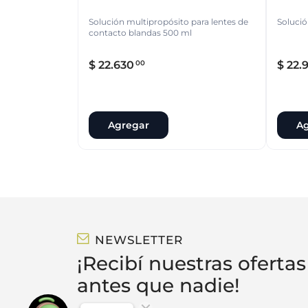
Solución multipropósito para lentes de
Soluci
contacto blandas 500 ml
$
22
.
630
$
22
.
9
00
Agregar
Ag
NEWSLETTER
¡Recibí nuestras ofertas
antes que nadie!