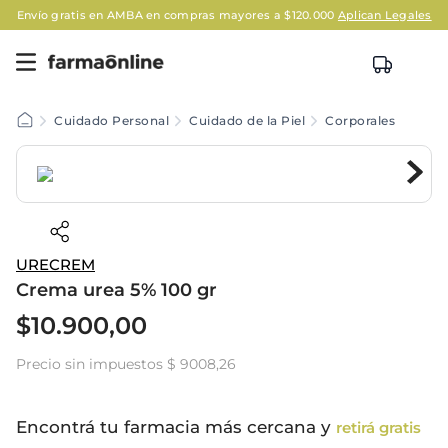
Envío gratis en AMBA en compras mayores a $120.000
Aplican Legales
Cuidado Personal
Cuidado de la Piel
Corporales
URECREM
Crema urea 5% 100 gr
$
10
.
900
,
00
Precio sin impuestos
$ 9008,26
Encontrá tu farmacia más cercana y
retirá gratis