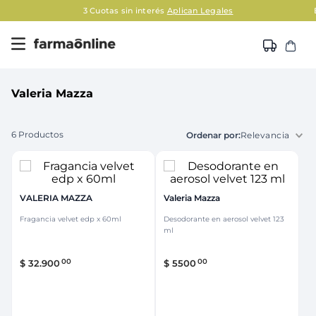
3 Cuotas sin interés
Aplican Legales
Valeria Mazza
6
Productos
Relevancia
VALERIA MAZZA
Valeria Mazza
Fragancia velvet edp x 60ml
Desodorante en aerosol velvet 123
ml
00
00
$
32
.
900
$
5500