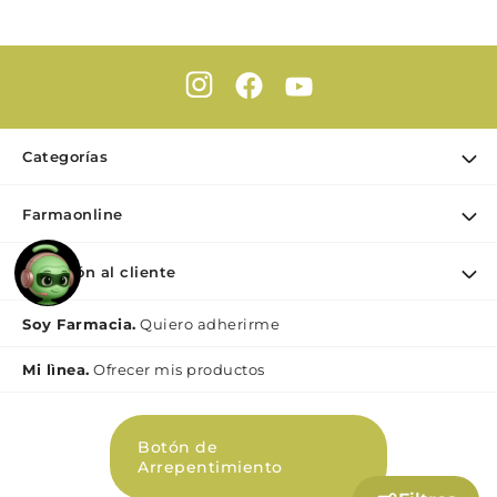
Categorías
Ofertas
Farmaonline
Cuidado Personal
Nuestra empresa
Dermocosmética
Atención al cliente
Puntos de retiro
Maquillaje
Contacto
Soy Farmacia.
Quiero adherirme
Nutrición & Deporte
Medios de pago
Bebé y maternidad
Mi lìnea.
Ofrecer mis productos
Como comprar
Perfumes y Fragancias
Preguntas Frecuentes Beauty
Botón de
Términos y condiciones Beauty
Arrepentimiento
Promociones