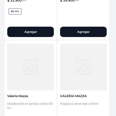
$
32
.
900
$
39
.
900
60 ML
Agregar
Agregar
Valeria Mazza
VALERIA MAZZA
Desodorante en aerosol valeria 123
Fragancia velvet edp x 100ml
ml