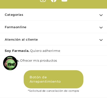
Categorías
Ofertas
Farmaonline
Cuidado Personal
Nuestra empresa
Dermocosmética
Atención al cliente
Puntos de retiro
Maquillaje
Contacto
Soy Farmacia.
Quiero adherirme
Nutrición & Deporte
Medios de pago
Bebé y maternidad
Mi lìnea.
Ofrecer mis productos
Como comprar
Perfumes y Fragancias
Preguntas Frecuentes Beauty
Botón de
Términos y condiciones Beauty
Arrepentimiento
Promociones
*Solicitud de cancelación de compra
Políticas de Privacidad Beauty
Libro de quejas digital (Ley 2247)