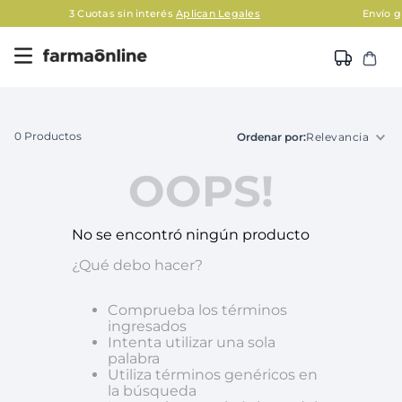
3 Cuotas sin interés
Aplican Legales
Envío gratis e
0
Productos
Relevancia
OOPS!
No se encontró ningún producto
¿Qué debo hacer?
Comprueba los términos
ingresados
Intenta utilizar una sola
palabra
Utiliza términos genéricos en
la búsqueda