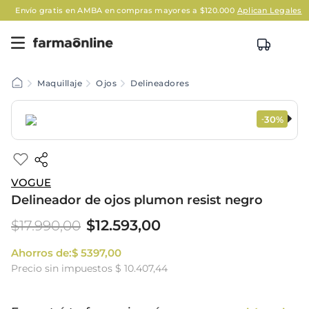
Envío gratis en AMBA en compras mayores a $120.000
Aplican Legales
Maquillaje
Ojos
Delineadores
30%
-
VOGUE
Delineador de ojos plumon resist negro
$
12
.
593
,
00
$
17
.
990
,
00
Ahorros de:
$
5397
,
00
Precio sin impuestos
$ 10.407,44