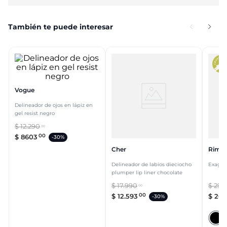
También te puede interesar
Vogue
Delineador de ojos en lápiz en
gel resist negro
$
12
.
290
00
00
$
8603
-
30%
Cher
Rimm
Delineador de labios dieciocho
Exagger
plumper lip liner chocolate
$
17
.
990
$
29
.
0
00
00
$
12
.
593
$
20
.
-
30%