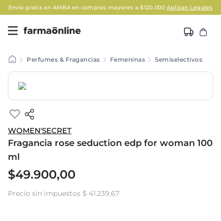
Envío gratis en AMBA en compras mayores a $120.000
Aplican Legales
Perfumes & Fragancias
Femeninas
Semiselectivos
WOMEN'SECRET
Fragancia rose seduction edp for woman 100
ml
$
49
.
900
,
00
Precio sin impuestos
$ 41.239,67