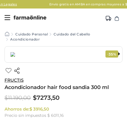
Envío gratis en AMBA en compras mayores a $120.000
Ap
Cuidado Personal
Cuidado del Cabello
Acondicionador
35%
-
FRUCTIS
Acondicionador hair food sandia 300 ml
$
7273
,
50
$
11
.
190
,
00
Ahorros de:
$
3916
,
50
Precio sin impuestos
$ 6011,16