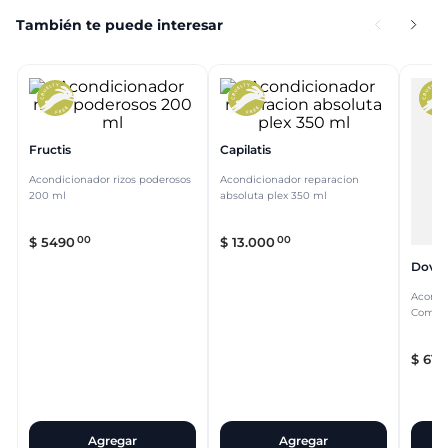
También te puede interesar
Fructis
Capilatis
Acondicionador rizos poderosos
Acondicionador reparacion
200 ml
absoluta plex 350 ml
00
00
$
5490
$
13
.
000
Dove
Acondi
Comple
$
619
Agregar
Agregar