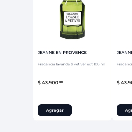
Protección Femen
Cuidado de Salud
Cuidado intimo
Cuidado de adulto
Protectores diarios
Hogar
Copas menstruales
Electro
Tampones
Toallas con y sin al
Uso Profesional
Protectores mamari
JEANNE EN PROVENCE
JEANN
Fragancia lavande & vetiver edt 100 ml
Fraganci
$
43
.
900
$
43
.
9
00
Agregar
Ag