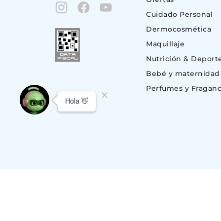
Cuidado Personal
Dermocosmética
Maquillaje
Nutrición & Deport
Bebé y maternidad
Perfumes y Fraganc
© Copyright 2023. Todos los derechos reservados | Suizo Argentina S.A.
CUIT 30-51696843-1, Av. Monroe 801 (C1428BKC) Nuñez, C.A.B.A – BU