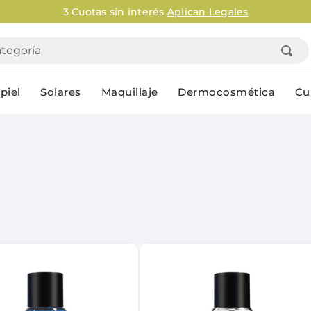
3 Cuotas sin interés
Aplican Legales
goría
piel
Solares
Maquillaje
Dermocosmética
Cu
Personal
lo
Cuidado de la piel
Higiene Co
Solares
Desodorantes
Corporales
Afeitado
Faciales
Complemento
n
Limpieza
Productos p
res
Serums & boosters faciales
Jabón en ba
Contorno de ojos
Jabon líqui
Repelentes
Higiene ínt