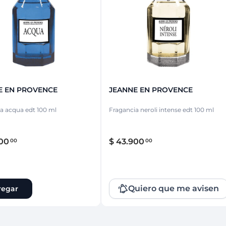
ina
Talcos & polvos pédicos
Espacio co
Aerosoles pédicos
Polvos pédicos
Talcos corporales
as
os
E EN PROVENCE
JEANNE EN PROVENCE
a acqua edt 100 ml
Fragancia neroli intense edt 100 ml
00
$
43
.
900
00
00
Quiero que me avisen
regar