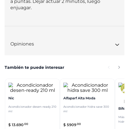
a puntas. Dejar actuar 2 minutos, luego 
enjuagar.
Opiniones
También te puede interesar
Nic
Alfaparf Alta Moda
Acondicionador desen-ready 210
Acondicionador hidra save 300
Biferdi
ml
ml
Máscar
hidrat
00
00
$
13
.
690
$
5909