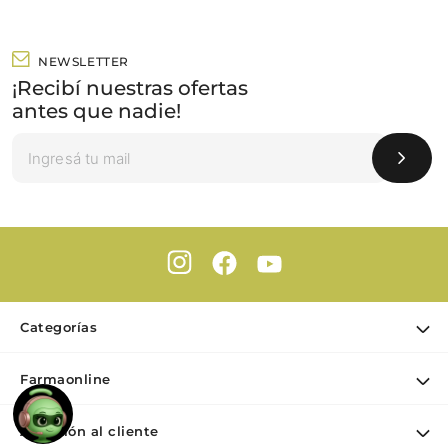
NEWSLETTER
¡Recibí nuestras ofertas
antes que nadie!
Categorías
Ofertas
Farmaonline
Cuidado Personal
Nuestra empresa
Dermocosmética
Atención al cliente