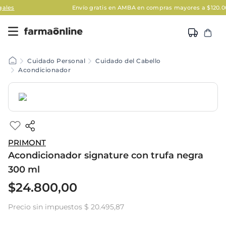
Envío gratis en AMBA en compras mayores a $120.000
Aplic
Cuidado Personal
Cuidado del Cabello
Acondicionador
PRIMONT
Acondicionador signature con trufa negra
300 ml
$
24
.
800
,
00
Precio sin impuestos
$ 20.495,87