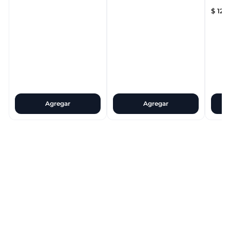
$
12
.
1
Agregar
Agregar