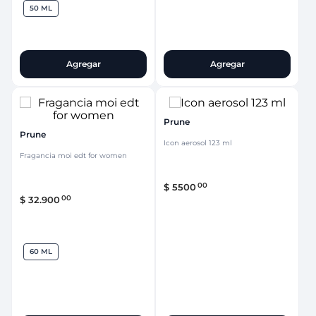
50 ML
Agregar
Agregar
Prune
Prune
Icon aerosol 123 ml
Fragancia moi edt for women
00
$
5500
00
$
32
.
900
60 ML