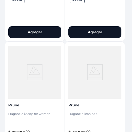
Agregar
Agregar
Prune
Prune
Fragancia iv edp for women
Fragancia icon edp
00
00