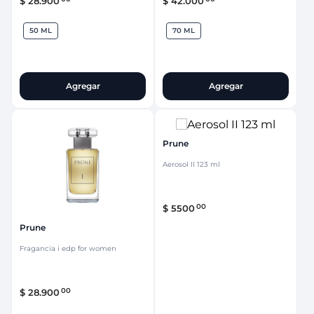
$
28
.
900
$
42
.
000
50 ML
70 ML
Agregar
Agregar
Prune
Aerosol II 123 ml
00
$
5500
Prune
Fragancia i edp for women
00
$
28
.
900