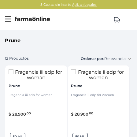
3 Cuotas sin interés
Aplican Legales
Prune
12
Productos
Relevancia
Prune
Prune
Fragancia iii edp for woman
Fragancia ii edp for women
00
00
$
28
.
900
$
28
.
900
50 ML
50 ML