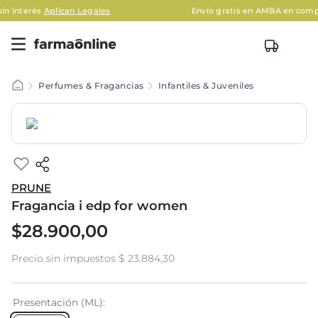
lican Legales
Envío gratis en AMBA en compras mayores
Perfumes & Fragancias
Infantiles & Juveniles
PRUNE
Fragancia i edp for women
$
28
.
900
,
00
Precio sin impuestos
$ 23.884,30
Presentación (ML)