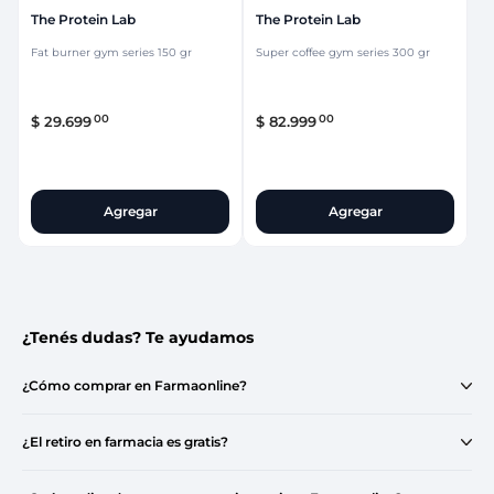
The Protein Lab
The Protein Lab
Fat burner gym series 150 gr
Super coffee gym series 300 gr
00
00
$
29
.
699
$
82
.
999
Agregar
Agregar
¿Tenés dudas? Te ayudamos
¿Cómo comprar en Farmaonline?
¿El retiro en farmacia es gratis?