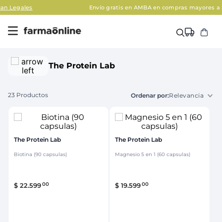
Envío gratis en AMBA en compras mayores a $120.000
Apli
The Protein Lab
23
Productos
Relevancia
The Protein Lab
The Protein Lab
Biotina (90 capsulas)
Magnesio 5 en 1 (60 capsulas)
00
00
$
22
.
599
$
19
.
599