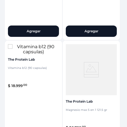
Agregar
Agregar
The Protein Lab
Vitamina b12 (90 capsulas)
00
$
18
.
999
The Protein Lab
Magnesio max 5 en 1 121.5 gr
00