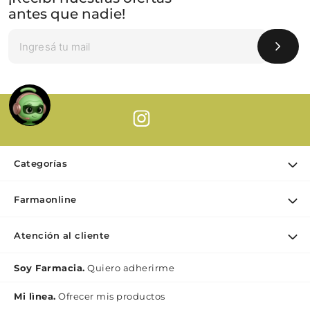
antes que nadie!
Categorías
Ofertas
Farmaonline
Cuidado Personal
Nuestra empresa
Dermocosmética
Atención al cliente
Puntos de retiro
Maquillaje
Contacto
Soy Farmacia.
Quiero adherirme
Nutrición & Deporte
Medios de pago
Bebé y maternidad
Mi lìnea.
Ofrecer mis productos
Como comprar