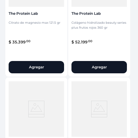
The Protein Lab
The Protein Lab
Citrato de magnesio max 121.5 gr
Colágeno hidrolizado beauty series
plus frutos rojos 360 gr
00
00
$
35
.
399
$
52
.
199
Agregar
Agregar