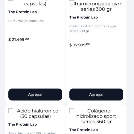
The Protein Lab
The Protein Lab
Curcuma (30 capsulas)
Creatina ultramicronizada gym
series 300 gr
00
$
21
.
499
00
$
37
.
999
Agregar
Agregar
The Protein Lab
The Protein Lab
Acido hialuronico (30 capsulas)