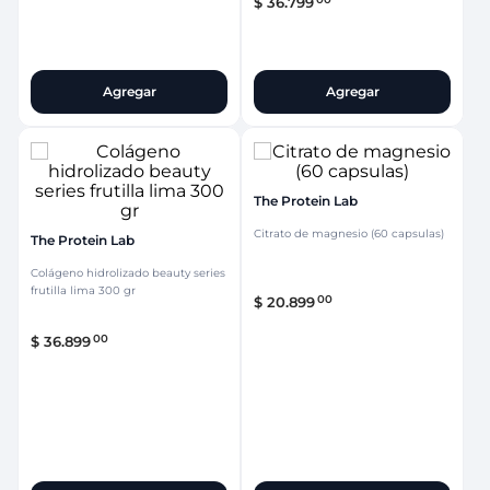
$
36
.
799
Agregar
Agregar
The Protein Lab
Citrato de magnesio (60 capsulas)
The Protein Lab
Colágeno hidrolizado beauty series
frutilla lima 300 gr
00
$
20
.
899
00
$
36
.
899