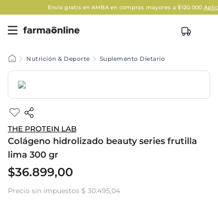
Envío gratis en AMBA en compras mayores a $120.000
Aplican Le
Nutrición & Deporte
Suplemento Dietario
THE PROTEIN LAB
Colágeno hidrolizado beauty series frutilla
lima 300 gr
$
36
.
899
,
00
Precio sin impuestos
$ 30.495,04