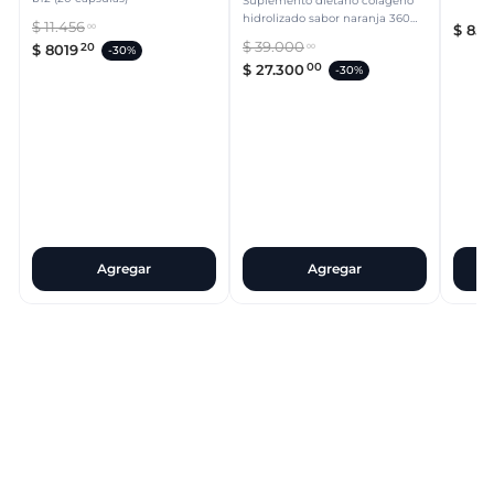
Suplemento dietario colágeno
hidrolizado sabor naranja 360
$
11
.
456
$
857
00
grs
$
39
.
000
20
$
8019
00
-
30%
00
$
27
.
300
-
30%
Agregar
Agregar