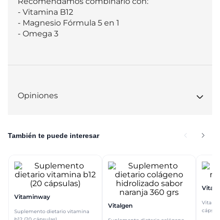
Recomendamos combinarlo con:

- Vitamina B12

- Magnesio Fórmula 5 en 1

- Omega 3
Opiniones
También te puede interesar
Vitam
Vitaminway
Vitami
Vitalgen
cápsul
Suplemento dietario vitamina
b12 (20 cápsulas)